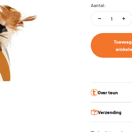
Aantal:
Toevoeg
winkel
Over teun
Verzending