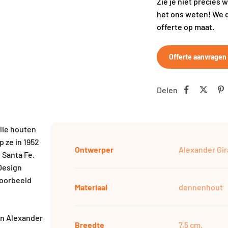
Zie je niet precies 
het ons weten! We 
offerte op maat.
Offerte aanvragen
Delen
lie houten
 ze in 1952
Ontwerper
Alexander Gir
n Santa Fe.
 Design
voorbeeld
Materiaal
dennenhout
an Alexander
Breedte
7,5 cm.