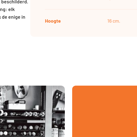
 beschilderd.
ing: elk
k de enige in
Hoogte
16 cm.