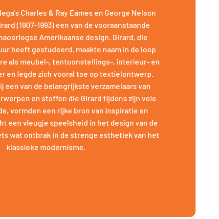
llega's Charles & Ray Eames en George Nelson
rard (1907-1993) een van de vooraanstaande
 naoorlogse Amerikaanse design. Girard, die
tuur heeft gestudeerd, maakte naam in de loop
ère als meubel-, tentoonstellings-, interieur- en
r en legde zich vooral toe op textielontwerp.
j een van de belangrijkste verzamelaars van
rwerpen en stoffen die Girard tijdens zijn vele
e, vormden een rijke bron van inspiratie en
ht een vleugje speelsheid in het design van de
ets wat ontbrak in de strenge esthetiek van het
klassieke modernisme.