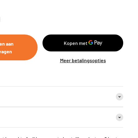
en aan
wagen
Meer betalingsopties