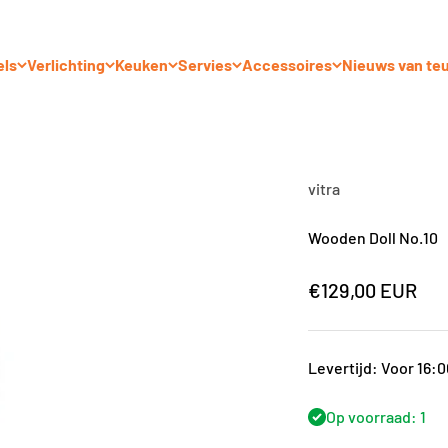
els
Verlichting
Keuken
Servies
Accessoires
Nieuws van te
vitra
Wooden Doll No.10
Aanbiedingsprij
€129,00 EUR
Levertijd: Voor 16:
Op voorraad: 1