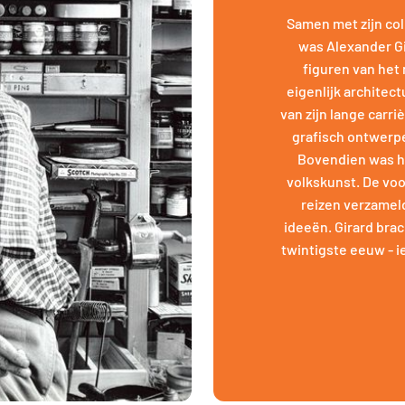
Samen met zijn co
was Alexander Gi
figuren van het
eigenlijk architec
van zijn lange carri
grafisch ontwerpe
Bovendien was hi
volkskunst. De voo
reizen verzameld
ideeën. Girard brac
twintigste eeuw - i