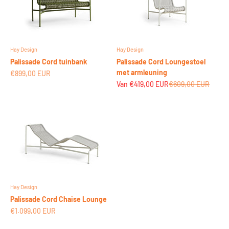
Hay Design
Hay Design
Palissade Cord tuinbank
Palissade Cord Loungestoel
met armleuning
Aanbiedingsprijs
€899,00 EUR
Aanbiedingsprijs
Normale prijs
Van €419,00 EUR
€609,00 EUR
Hay Design
Palissade Cord Chaise Lounge
Aanbiedingsprijs
€1.099,00 EUR