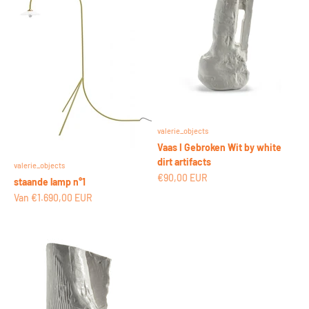
valerie_objects
Vaas I Gebroken Wit by white
dirt artifacts
valerie_objects
Aanbiedingsprijs
€90,00 EUR
staande lamp n°1
Aanbiedingsprijs
Van €1.690,00 EUR