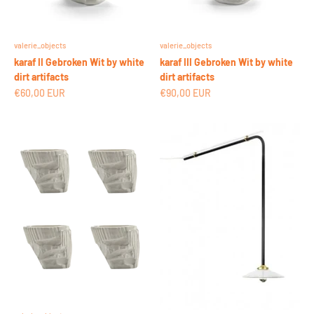
valerie_objects
valerie_objects
karaf II Gebroken Wit by white
karaf III Gebroken Wit by white
dirt artifacts
dirt artifacts
Aanbiedingsprijs
Aanbiedingsprijs
€60,00 EUR
€90,00 EUR