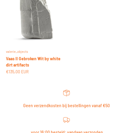
valerie_objects
Vaas II Gebroken Wit by white
dirt artifacts
Aanbiedingsprijs
€135,00 EUR
Geen verzendkosten bij bestellingen vanaf €50
voor 16:00 besteld: vandaag verzonden