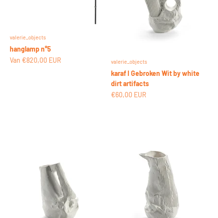
valerie_objects
hanglamp n°5
Aanbiedingsprijs
Van €820,00 EUR
valerie_objects
karaf I Gebroken Wit by white
dirt artifacts
Aanbiedingsprijs
€60,00 EUR