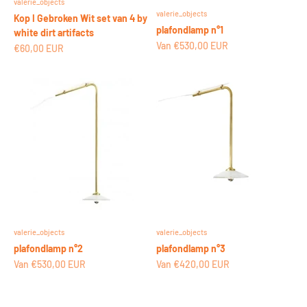
valerie_objects
valerie_objects
Kop I Gebroken Wit set van 4 by
plafondlamp n°1
white dirt artifacts
Aanbiedingsprijs
Van €530,00 EUR
Aanbiedingsprijs
€60,00 EUR
valerie_objects
valerie_objects
plafondlamp n°2
plafondlamp n°3
Aanbiedingsprijs
Aanbiedingsprijs
Van €530,00 EUR
Van €420,00 EUR