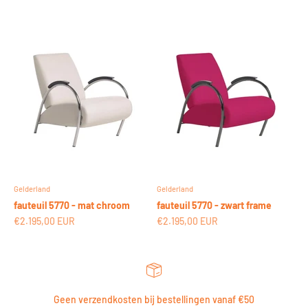
Gelderland
Gelderland
fauteuil 5770 - mat chroom
fauteuil 5770 - zwart frame
Aanbiedingsprijs
Aanbiedingsprijs
€2.195,00 EUR
€2.195,00 EUR
Geen verzendkosten bij bestellingen vanaf €50