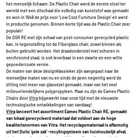
het menselijk lichaam. De Plastic Chair werd de eerste stoel ter
wereld met een zitschaal die volledig van kunststof was gemaakt
en won in 1948 de prijs voor 'Low Cost Furniture Design’ en werd
in productie genomen. Binnen korte tijd was de Plastic Chair zeer
populair!
De DSR RE met zijn schaal van post-consumer gerecycled plastic
kan, in tegenstelling tot de Fiberglass chair, zowel binnen als
buiten gebruikt worden. Het draadonderstel met schoren in
verchroomd staal, is ook leverbaar in een zwarte en een witte
gepoedercoate versie.
De maten van deze designklassieker zijn aangepast naar de
menselijke maten van nu en sinds de jaren negentig werd de
zitting niet meer van glasvezel gemaakt, maar van het veel
milieuvriendelijkere polypropyleen. Maar nu zijn de Eames Plastic
Chairs door
Vitra
bijgewerkt naar onze tijd met de nieuwste
technologische ontwikkelingen van vandaag!
Vitra
lanceert het assortiment
Eames Plastic Chair RE
, gemaakt
van lokaal gerecycleerd materiaal dat voldoet aan de hoge
kwaliteitsnormen van Vitra. Het recyclagemateriaal is afkomstig
uit het Duits 'gele zak' -recylingsysteem van huishoudelijk afval,