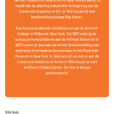
van het Museum of Modern Art in New York en wordt hij
hoofd van de afdeling Industriële Vormgeving aan de
Cranbrook Academy of Art. In 1941 trouwt hij met
beeldend kunstenaar Ray Kaiser.
Ray Eames studeerde schilderkunst aan de Bennett
College in Millbrook, New York. Tot 1937 volgt zij de
cursus portretschilderen aan de Hofman School en in
1937 neemt ze deel aan de eerste tentoonstelling van
abstracte Amerikaanse kunstenaars in het Riverside
Museum in New York. In 1940 schrijft ze zich in aan de
Cranbrook Academy of Art en in 1941 trouwt ze met
architect Charles Eames. De rest is design
geschiedenis!