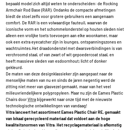
bepaald model zich altijd weten te onderscheiden: de Rocking
Armchair Rod Base (RAR). Ondanks de compacte afmetingen
biedt de stoel zelfs voor grotere gebruikers een aangenaam
comfort. De RAR is een volwaardige fauteuil, waarvan de
iconische vorm en het schommelonderstel op houten sleden niet
alleen een vrolijke toets toevoegen aan elke woonkamer, maar
ook een extra eyecatcher zijn in lounges, ontspanningszones en
wachtruimtes.Het draadonderstel met dwarsverbindingen is van
verchroomd staal, of van zwart of wit gepoedercoat staal, en
heeft massieve sleden van esdoornhout; licht of donker
gekleurd.
De maten van deze designklassieker zijn aangepast naar de
menselijke maten van nu en sinds de jaren negentig werd de
zitting niet meer van glasvezel gemaakt, maar van het veel
milieuvriendelijkere polypropyleen. Maar nu zijn de Eames Plastic
Chairs door
Vitra
bijgewerkt naar onze tijd met de nieuwste
technologische ontwikkelingen van vandaag!
Vitra lanceert het assortiment
Eames Plastic Chair RE
, gemaakt
van lokaal gerecycleerd materiaal dat voldoet aan de hoge
kwaliteitsnormen van Vitra. Het recyclagemateriaal is afkomstig