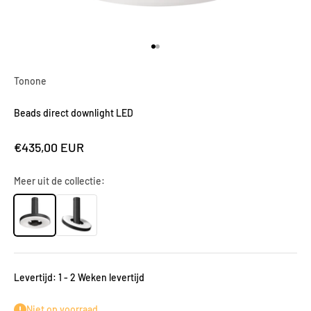
Naar artikel 1
Naar artikel 2
Tonone
Beads direct downlight LED
Aanbiedingsprijs
€435,00 EUR
Meer uit de collectie:
Levertijd: 1 - 2 Weken levertijd
Niet op voorraad