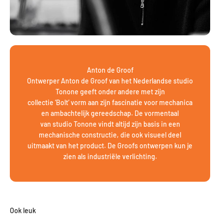
Anton de Groof
Ontwerper Anton de Groof van het Nederlandse studio
Tonone geeft onder andere met zijn
collectie ‘Bolt’ vorm aan zijn fascinatie voor mechanica
en ambachtelijk gereedschap. De vormentaal
van studio Tonone vindt altijd zijn basis in een
mechanische constructie, die ook visueel deel
uitmaakt van het product. De Groofs ontwerpen kun je
zien als industriële verlichting.