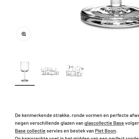
In-/uitzoomen
De kenmerkende strakke, ronde vormen en perfecte afwe
negen verschillende glazen van
glascollectie Base
volgen
Base collectie
servies en bestek van
Piet Boon
.
Op kaarsrechte voet in het midden van een perfect ronde 