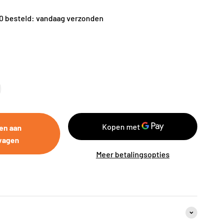
00 besteld: vandaag verzonden
en aan
wagen
Meer betalingsopties