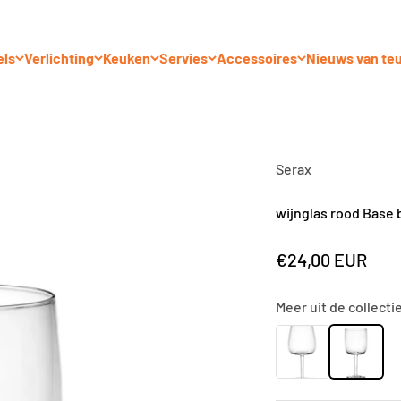
els
Verlichting
Keuken
Servies
Accessoires
Nieuws van te
Serax
wijnglas rood Base b
Aanbiedingsprij
€24,00 EUR
Meer uit de collecti