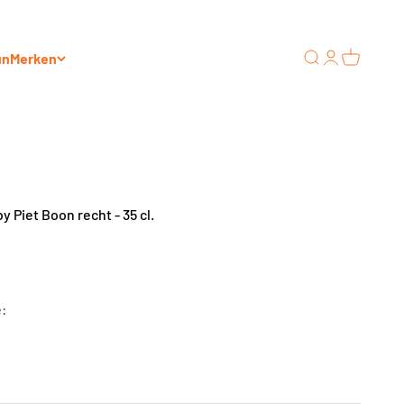
un
Merken
Zoeken
Inloggen
Winkelwa
y Piet Boon recht - 35 cl.
s
e: