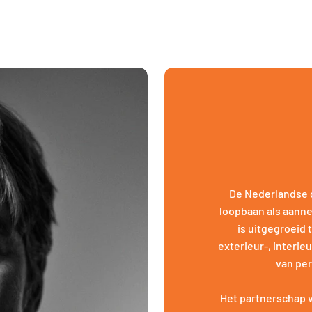
De Nederlandse o
loopbaan als aannem
is uitgegroeid
exterieur-, interi
van pe
Het partnerschap v