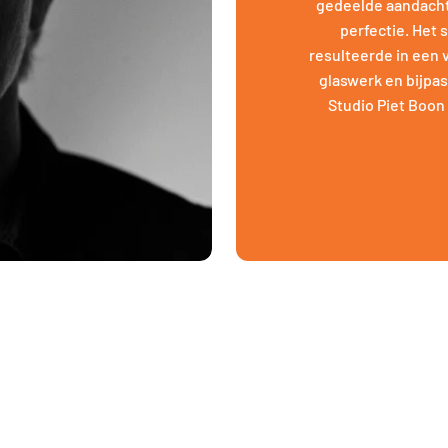
gedeelde aandacht 
perfectie. Het
resulteerde in een v
glaswerk en bijpa
Studio Piet Boon 