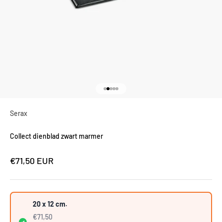
Naar artikel 1
Naar artikel 2
Naar artikel 3
Naar artikel 4
Naar artikel 5
Serax
Collect dienblad zwart marmer
Aanbiedingsprijs
€71,50 EUR
20 x 12 cm.
€71,50