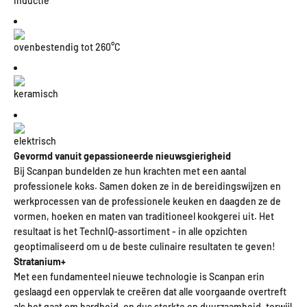
i
nductie
o
venbestendig tot 260°C
keramisch
elektrisch
Gevormd vanuit gepassioneerde nieuwsgierigheid
Bij Scanpan bundelden ze hun krachten met een aantal
professionele koks. Samen doken ze in de bereidingswijzen en
werkprocessen van de professionele keuken en daagden ze de
vormen, hoeken en maten van traditioneel kookgerei uit. Het
resultaat is het TechnIQ-assortiment - in alle opzichten
geoptimaliseerd om u de beste culinaire resultaten te geven!
Stratanium+
Met een fundamenteel nieuwe technologie is Scanpan erin
geslaagd een oppervlak te creëren dat alle voorgaande overtreft
als het gaat om hardheid, en dus sterkte en duurzaamheid, terwijl