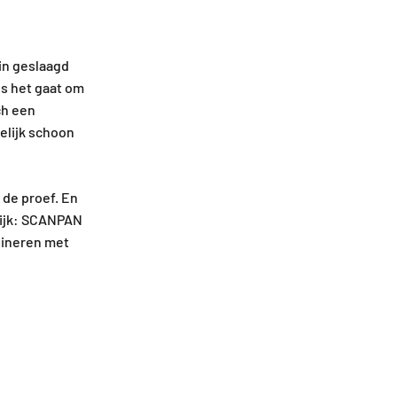
in geslaagd
ls het gaat om
ch een
elijk schoon
 de proef. En
lijk: SCANPAN
bineren met