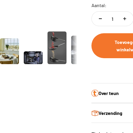
Aantal:
Toevoeg
winkel
Over teun
Verzending