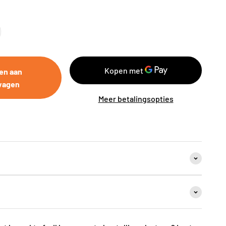
en aan
wagen
Meer betalingsopties