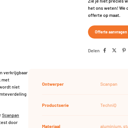
Zie je niet precies 
het ons weten! We 
offerte op maat.
Offerte aanvragen
Delen
n verkrijgbaar
k met
Ontwerper
Scanpan
wordt niet
rmteverdeling
Productserie
TechniQ
r
Scanpan
test door
Materiaal
aluminium, st