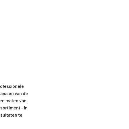
rofessionele
ocessen van de
 en maten van
ssortiment - in
esultaten te