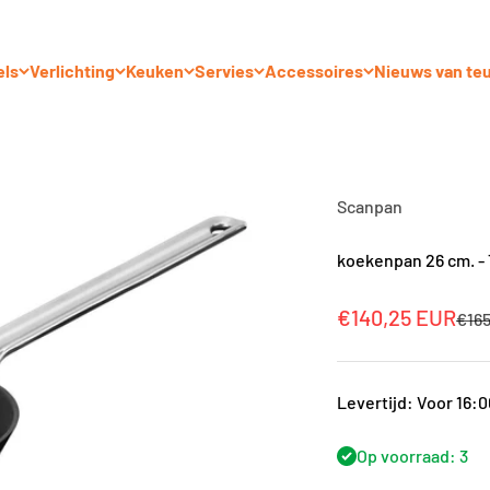
els
Verlichting
Keuken
Servies
Accessoires
Nieuws van te
Scanpan
koekenpan 26 cm. -
Aanbiedingsprij
€140,25 EUR
Norm
€16
Levertijd: Voor 16:
Op voorraad: 3