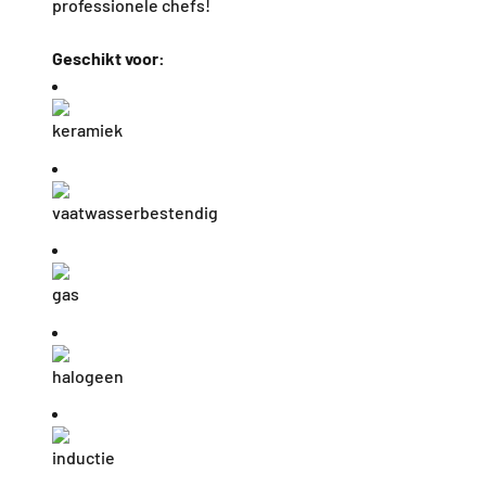
professionele chefs!
Geschikt voor:
keramiek
vaatwasserbestendig
g
as
h
alogeen
i
nductie