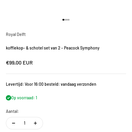
Naar artikel 1
Naar artikel 2
Naar artikel 3
Naar artikel 4
Royal Delft
koffiekop- & schotel set van 2 - Peacock Symphony
Aanbiedingsprijs
€99,00 EUR
Levertijd: Voor 16:00 besteld: vandaag verzonden
Op voorraad: 1
Aantal: