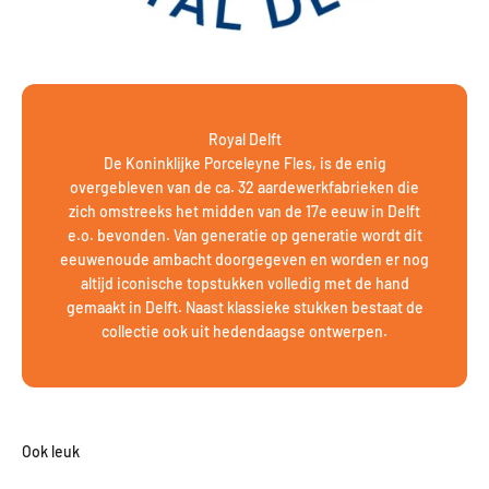
Royal Delft
De Koninklijke Porceleyne Fles, is de enig
overgebleven van de ca. 32 aardewerkfabrieken die
zich omstreeks het midden van de 17e eeuw in Delft
e.o. bevonden. Van generatie op generatie wordt dit
eeuwenoude ambacht doorgegeven en worden er nog
altijd iconische topstukken volledig met de hand
gemaakt in Delft. Naast klassieke stukken bestaat de
collectie ook uit hedendaagse ontwerpen.