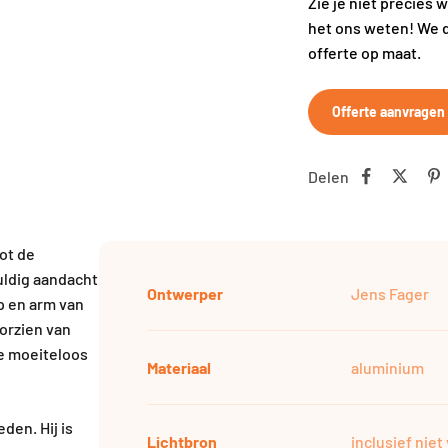
Zie je niet precies 
het ons weten! We 
offerte op maat.
Offerte aanvragen
Delen
ot de
uldig aandacht
Ontwerper
Jens Fager
op en arm van
oorzien van
me moeiteloos
Materiaal
aluminium
en. Hij is
Lichtbron
inclusief nie