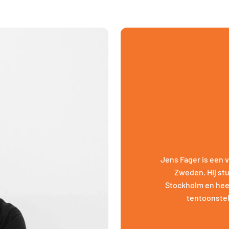
Jens Fager is een
Zweden. Hij stu
Stockholm en hee
tentoonstel