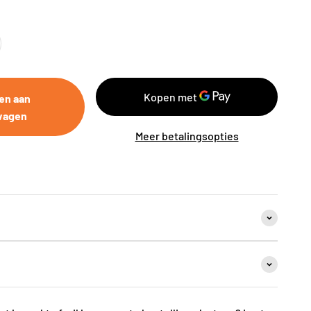
en aan
wagen
Meer betalingsopties