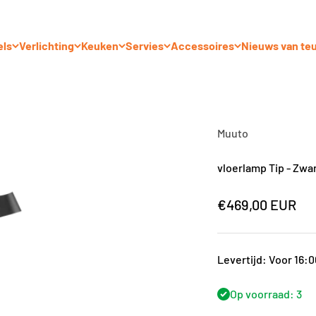
els
Verlichting
Keuken
Servies
Accessoires
Nieuws van te
Muuto
vloerlamp Tip - Zwa
Aanbiedingsprij
€469,00 EUR
Levertijd: Voor 16:
Op voorraad: 3