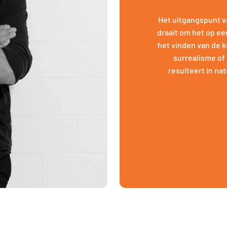
Het uitgangspunt van
draait om het op ee
het vinden van de k
surrealisme of 
resulteert in na