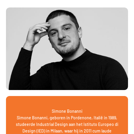
Simone Bonanni
Simone Bonanni, geboren in Pordenone, Italië in 1989,
studeerde Industrial Design aan het Istituto Europeo di
Design (IED) in Milaan, waar hij in 2011 cum laude