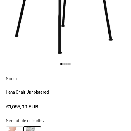
Naar artikel 1
Naar artikel 2
Naar artikel 3
Naar artikel 4
Naar artikel 5
Naar artikel 6
Moooi
Hana Chair Upholstered
Aanbiedingsprijs
€1.055,00 EUR
Meer uit de collectie: