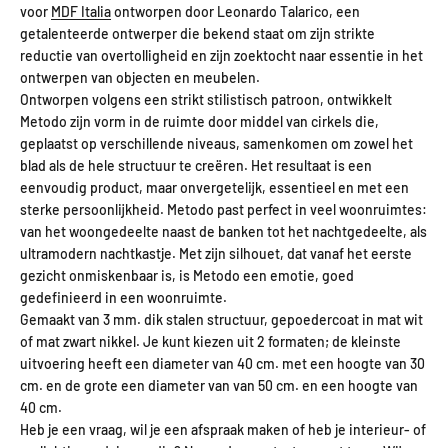
voor
MDF Italia
ontworpen door Leonardo Talarico, een
getalenteerde ontwerper die bekend staat om zijn strikte
reductie van overtolligheid en zijn zoektocht naar essentie in het
ontwerpen van objecten en meubelen.
Ontworpen volgens een strikt stilistisch patroon, ontwikkelt
Metodo zijn vorm in de ruimte door middel van cirkels die,
geplaatst op verschillende niveaus, samenkomen om zowel het
blad als de hele structuur te creëren. Het resultaat is een
eenvoudig product, maar onvergetelijk, essentieel en met een
sterke persoonlijkheid. Metodo past perfect in veel woonruimtes:
van het woongedeelte naast de banken tot het nachtgedeelte, als
ultramodern nachtkastje. Met zijn silhouet, dat vanaf het eerste
gezicht onmiskenbaar is, is Metodo een emotie, goed
gedefinieerd in een woonruimte.
Gemaakt van 3 mm. dik stalen structuur, gepoedercoat in mat wit
of mat zwart nikkel. Je kunt kiezen uit 2 formaten; de kleinste
uitvoering heeft een diameter van 40 cm. met een hoogte van 30
cm. en de grote een diameter van van 50 cm. en een hoogte van
40 cm.
Heb je een vraag, wil je een afspraak maken of heb je interieur- of