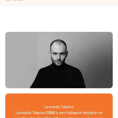
Leonardo Talarico
Leonardo Talarico (1988) is een Italiaanse designer en