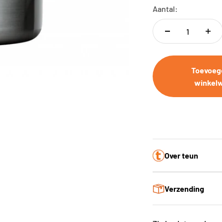
Aantal:
Toevoeg
winkel
Over teun
Verzending