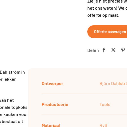
Zie je niet precies 
het ons weten! We 
offerte op maat.
Offerte aanvragen
Delen
 Dahlström in
r lekker
Ontwerper
Björn Dahlst
van het
Productserie
Tools
ionale topkoks
 de keuken voor
 bestaat uit
Materiaal
RvS