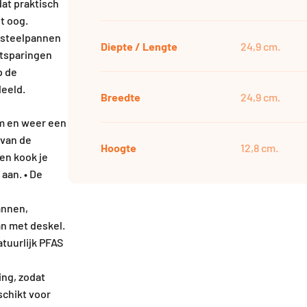
dat praktisch
et oog.
e steelpannen
Diepte / Lengte
24,9 cm.
tsparingen
p de
deeld.
Breedte
24,9 cm.
um en weer een
 van de
Hoogte
12,8 cm.
en kook je
 aan. • De
annen,
n met deskel.
atuurlijk PFAS
ing, zodat
schikt voor