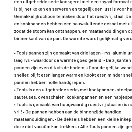
een uitgebreide serie kookgerei met een royaal formaat 
is bij het koken en serveren en tegelijk een lust is voor h
Gemakkelijk schoon te maken door het roestvrij staal. D
en kookpannen hebben een nauwsluitende deksel met ui
zodat de stoom kan ontsnappen, en maataanduidingen o
binnenkant van de pan. De warmte wordt gelijkmatig ver
• Tools pannen zijn gemaakt van drie lagen - rvs, alumini
laag rvs - waardoor de warmte goed geleid. • De zijkanten
pannen zijn even dik als de bodem. • Door de gelijke wand
sneller, blijft eten langer warm en kookt eten minder snel
pannen hebben holle handgrepen.
• Tools is een uitgebreide serie, met kookpannen, steelp
sauteuses, ovenschalen, koekenpannen en een hapjespa
• Tools is gemaakt van hoogwaardig roestvrij staal en is n
vrij! • De pannen hebben aan de binnenzijde handige
maataanduidingen. • De deksels hebben een kleine inkep
deze niet vacuüm kan trekken. • Alle Tools pannen zijn ge