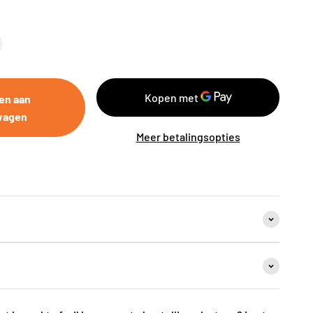
en aan
wagen
Meer betalingsopties