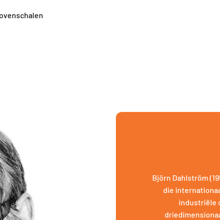
 ovenschalen
Björn Dahlström (1
die internationa
industriële 
driedimensionaa