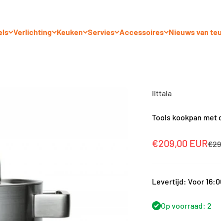
els
Verlichting
Keuken
Servies
Accessoires
Nieuws van te
iittala
Tools kookpan met d
Aanbiedingsprij
€209,00 EUR
Nor
€29
Levertijd: Voor 16:
Op voorraad: 2