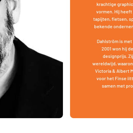
krachtige graphi
vormen. Hij heeft
tapijten, fietsen,
bekende ondernemin
Dahlström is met 
2001 won hij d
designprijs. Z
wereldwijd, waaron
Victoria & Albert
voor het Finse ii
samen met prom