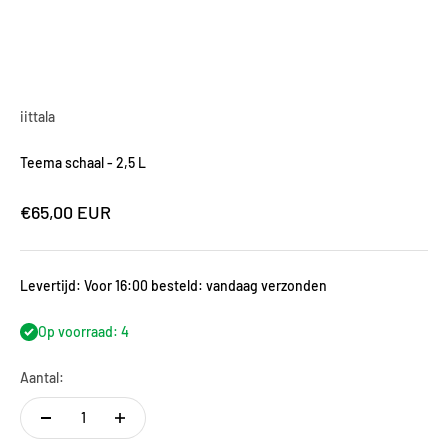
iittala
Teema schaal - 2,5 L
Aanbiedingsprijs
€65,00 EUR
Levertijd: Voor 16:00 besteld: vandaag verzonden
Op voorraad: 4
Aantal: