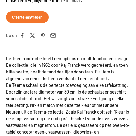
maken een vrijblijvende offerte op maat.
Offerte aanvragen
Delen
De
Teema
collectie heeft een tijdloos en multifunctioneel design.
De collectie, die in 1952 door Kaj Franck werd gecreëerd, en toen
Kilta heette, heeft de tand des tijds doorstaan. Elk item is
afgeleid van een cirkel, een vierkant of een rechthoek.
De Teema schaal is de perfecte toevoeging aan elke tafelsetting.
Door zijn grotere diameter van 30 cm. is de schaal zeer geschikt
voor salade of fruit. Het wit zorgt voor strakke verfijning in elke
tafelsetting. Mix en match met dezelfde kleur of met andere
kleuren uit de Teema-collectie. Zoals Kaj Franck ooit zei: “Kleur is
de enige versiering die nodig is”. Geschikt voor de oven, vriezer,
vaatwasser en magnetron. De serie is gebaseerd op het ‘oven-to-
table’ concept: oven-, vaatwasser-, diepvries- en