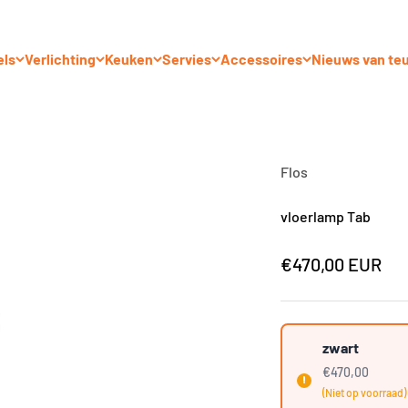
els
Verlichting
Keuken
Servies
Accessoires
Nieuws van te
Flos
vloerlamp Tab
Aanbiedingsprij
€470,00 EUR
zwart
€470,00
(Niet op voorraad)