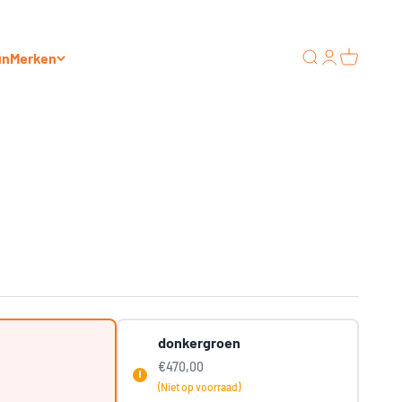
un
Merken
Zoeken
Inloggen
Winkelwa
s
donkergroen
€470,00
(Niet op voorraad)