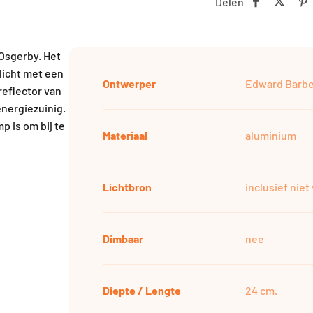
Delen
Osgerby. Het
licht met een
Ontwerper
Edward Barbe
reflector van
energiezuinig.
p is om bij te
Materiaal
aluminium
Lichtbron
inclusief nie
Dimbaar
nee
Diepte / Lengte
24 cm.