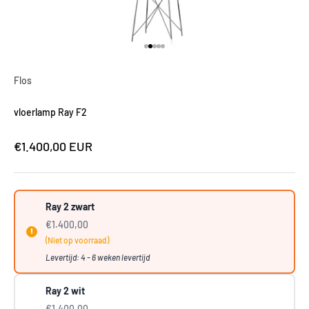
Naar artikel 1
Naar artikel 2
Naar artikel 3
Naar artikel 4
Naar artikel 5
Flos
vloerlamp Ray F2
Aanbiedingsprijs
€1.400,00 EUR
Ray 2 zwart
€1.400,00
(Niet op voorraad)
Levertijd: 4 - 6 weken levertijd
Ray 2 wit
€1.400,00