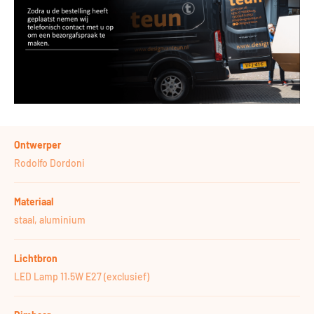
Ontwerper
Rodolfo Dordoni
Materiaal
staal, aluminium
Lichtbron
LED Lamp 11.5W E27 (exclusief)