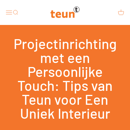
Naar inhoud
Design van teun
Menu
Zoeken
Winke
Projectinrichting
met een
Persoonlijke
Touch: Tips van
Teun voor Een
Uniek Interieur