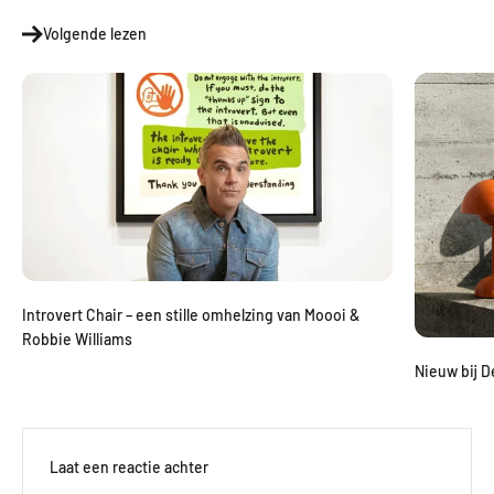
Volgende lezen
Introvert Chair – een stille omhelzing van Moooi &
Robbie Williams
Nieuw bij D
Laat een reactie achter