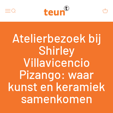
Naar inhoud
Design van teun
Menu
Zoeken
Winke
Atelierbezoek bij
Shirley
Villavicencio
Pizango: waar
kunst en keramiek
samenkomen